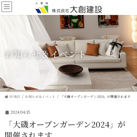
コ
ナ
ン
ビ
テ
ゲ
ン
ー
ツ
シ
に
ョ
移
ン
動
に
移
お知らせ＆イベント
動
HOME
お知らせ＆イベント
「大磯オープンガーデン2024」が開催されます
2024/04/15
「大磯オープンガーデン2024」が
開催されます