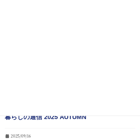
暮らしの通信 2025 WINTER
2025/11/27
住まいの快適レポート「防災意識を高めて、
安全・安心な暮らしを」
2025/11/27
住まいの快適レポート「衣替え3原則を守って
衣類を上手に管理」
2025/09/16
暮らしの通信 2025 AUTUMN
2025/09/16