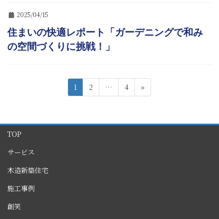
2025/04/15
住まいの快適レポート「ガーデニングで和み
の空間づくりに挑戦！」
投
ペ
ペ
ペ
1
2
…
4
»
稿
ー
ー
ー
ジ
ジ
ジ
の
ペ
TOP
ー
サービス
ジ
送
木造新築住宅
り
施工事例
創笑