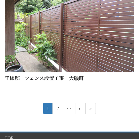
Ｔ様邸 フェンス設置工事 大磯町
投
ペ
ペ
ペ
1
2
…
6
»
稿
ー
ー
ー
ジ
ジ
ジ
の
ペ
TOP