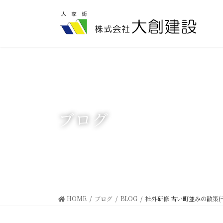
コ
ナ
ン
ビ
テ
ゲ
ン
ー
ツ
シ
に
ョ
移
ン
動
に
移
動
ブログ
HOME
ブログ
BLOG
社外研修 古い町並みの散策(