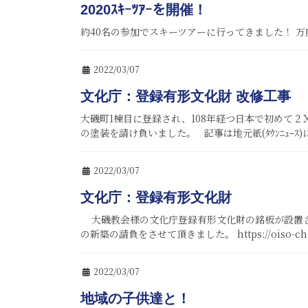
2020ｽｷｰﾂｱｰを開催！
約40名の参加でスキーツアーに行ってきました！
2022/03/07
文化庁：登録有形文化財 改修工事
大磯町1棟目に登録され、108年経つ日本で初めて２
の塗装を請け負いました。 記事は地元紙(ﾀｳﾝﾆｭｰｽ
2022/03/07
文化庁：登録有形文化財
大磯教会様の文化庁登録有形文化財の銘板が設置さ
の新築の請負をさせて頂きました。 https://oiso-ch.co
2022/03/07
地域の子供達と！