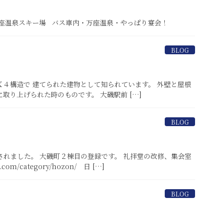
 万座温泉スキー場 バス車内・万座温泉・やっぱり宴会！
BLOG
Ｘ４構造で 建てられた建物として知られています。 外壁と屋根
)に取り上げられた時のものです。 大磯駅前 […]
BLOG
れました。 大磯町２棟目の登録です。 礼拝堂の改修、集会室
m/category/hozon/ 日 […]
BLOG