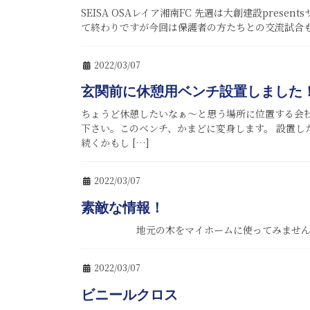
SEISA OSAレイア湘南FC 先週は大創建設pres
て終わりですが今回は保護者の方たちとの交流試合も
2022/03/07
玄関前に休憩用ベンチ設置しました
ちょうど休憩したいなぁ～と思う場所に位置する会社
下さい。このベンチ、かまどに変身します。 設置し
続くかもし […]
2022/03/07
素敵な情報！
地元の木をマイホームに使ってみませんか！ お
2022/03/07
ビニールクロス