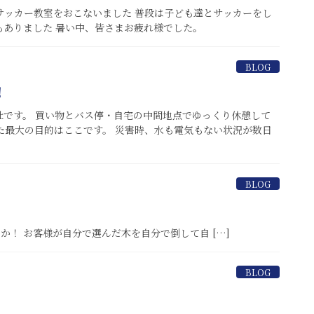
entsサッカー教室をおこないました 普段は子ども達とサッカーをし
ありました 暑い中、皆さまお疲れ様でした。
BLOG
！
です。 買い物とバス停・自宅の中間地点でゆっくり休憩して
た最大の目的はここです。 災害時、水も電気もない状況が数日
BLOG
客様が自分で選んだ木を自分で倒して自 […]
BLOG