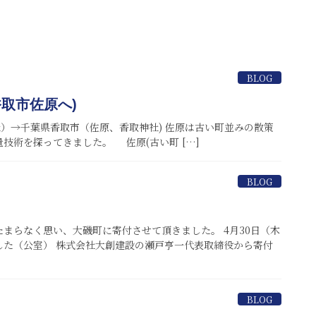
BLOG
取市佐原へ)
社）→千葉県香取市（佐原、香取神社) 佐原は古い町並みの散策
技術を探ってきました。 佐原(古い町 […]
BLOG
まらなく思い、大磯町に寄付させて頂きました。 4月30日（木
した（公室） 株式会社大創建設の瀬戸亨一代表取締役から寄付
BLOG