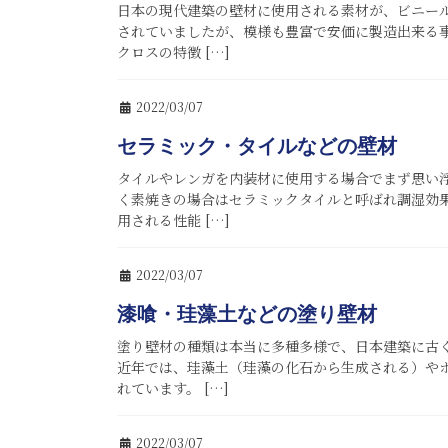
日本の現代建築の壁材に使用される素材が、ビニー
されていましたが、模様も豊富で安価に製造出来る
クロスの特徴 […]
2022/03/07
セラミック・タイルなどの壁材
タイルやレンガを内装材に使用する場合でまず思い
く素焼きの場合はセラミックタイルと呼ばれ調湿効果
用される性能 […]
2022/03/07
漆喰・珪藻土などの塗り壁材
塗り壁材の種類は本当に多種多様で、日本建築に古
近年では、珪藻土（珪藻の化石から生成される）や
れています。 […]
2022/03/07