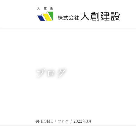
コ
ナ
ン
ビ
テ
ゲ
ン
ー
ツ
シ
に
ョ
移
ン
動
に
移
動
ブログ
HOME
ブログ
2022年3月