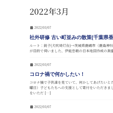
2022年3月
2022/03/07
社外研修 古い町並みの散策(千葉県香
ルート：銚子(犬吠埼灯台)→茨城県鹿嶋市（鹿島神
が目的で伺いました、伊能忠敬の日本地図作成の測量
2022/03/07
コロナ禍で何かしたい！
コロナ禍で子供達を見ていて、何かしてあげたいとた
曜日）子どもたちへの支援として寄付をいただきま
をいただ […]
2022/03/07