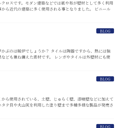
ルクロスです。モダン建築などでは紙や布が壁材として多く利用
事から近代の建築に多く使用される事となりました。 ビニール
BLOG
浮かぶのは暖炉でしょうか？ タイルは陶器ですから、熱には強
なども兼ね備えた素材です。 レンガやタイルは外壁材にも使
BLOG
くから使用されている、土壁、じゅらく壁、漆喰壁などに加えて
ホタテ貝や火山灰を利用した塗り壁まで多種多様な製品が発売さ
BLOG