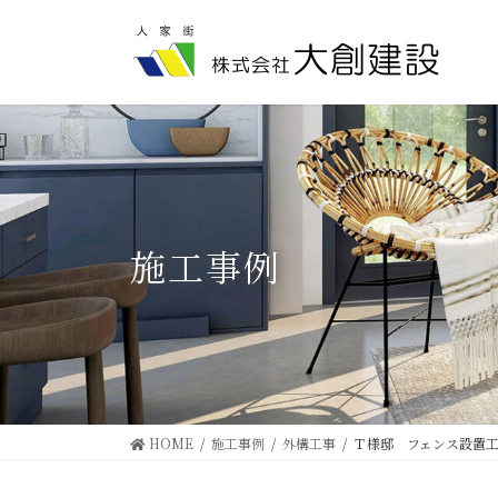
コ
ナ
ン
ビ
テ
ゲ
ン
ー
ツ
シ
に
ョ
移
ン
動
に
移
動
施工事例
HOME
施工事例
外構工事
Ｔ様邸 フェンス設置